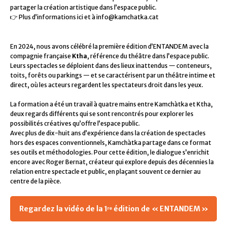
partager la création artistique dans l’espace public.
👉 Plus d’informations ici et à info@kamchatka.cat
En 2024, nous avons célébré la première édition d’ENTANDEM avec la
compagnie française
Ktha
, référence du théâtre dans l’espace public.
Leurs spectacles se déploient dans des lieux inattendus — conteneurs,
toits, forêts ou parkings — et se caractérisent par un théâtre intime et
direct, où les acteurs regardent les spectateurs droit dans les yeux.
La formation a été un travail à quatre mains entre Kamchàtka et Ktha,
deux regards différents qui se sont rencontrés pour explorer les
possibilités créatives qu’offre l’espace public.
Avec plus de dix-huit ans d’expérience dans la création de spectacles
hors des espaces conventionnels, Kamchàtka partage dans ce format
ses outils et méthodologies. Pour cette édition, le dialogue s’enrichit
encore avec Roger Bernat, créateur qui explore depuis des décennies la
relation entre spectacle et public, en plaçant souvent ce dernier au
centre de la pièce.
Regardez la vidéo de la 1ʳᵉ édition de « ENTANDEM »