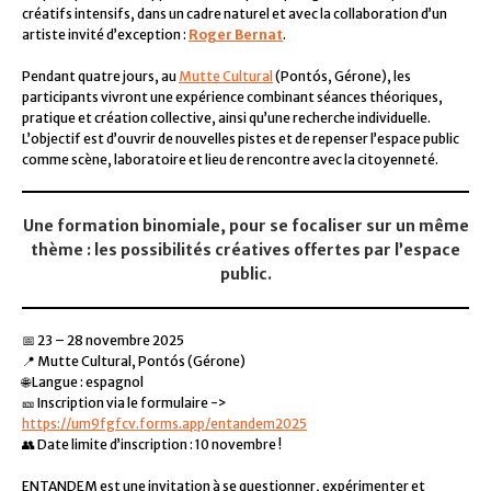
créatifs intensifs, dans un cadre naturel et avec la collaboration d’un
artiste invité d’exception :
Roger Bernat
.
Pendant quatre jours, au
Mutte Cultural
(Pontós, Gérone), les
participants vivront une expérience combinant séances théoriques,
pratique et création collective, ainsi qu’une recherche individuelle.
L’objectif est d’ouvrir de nouvelles pistes et de repenser l’espace public
comme scène, laboratoire et lieu de rencontre avec la citoyenneté.
Une formation binomiale, pour se focaliser sur un même
thème : les possibilités créatives offertes par l’espace
public.
📅 23 – 28 novembre 2025
📍 Mutte Cultural, Pontós (Gérone)
🌐 Langue : espagnol
🎫 Inscription via le formulaire ->
https://um9fgfcv.forms.app/entandem2025
👥 Date limite d’inscription : 10 novembre !
ENTANDEM est une invitation à se questionner, expérimenter et