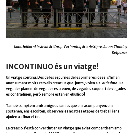
Kamchàtka al festival ArtCargo Perfoming Arts de Xipre. Autor: Timofey
Kolpakov
INCONTINUO és un viatge!
Un
viatge
continu. Des de les espurnes de les primeres idees, s’hi han
anat sumant molts cervells creatius que, junts, volen alt,
altissimo
. De
vegades planen, de vegades es creuen, de vegades xoquen i de vegades
es contradiuen, però sempre estan en ebullició!
També comptem amb
amigues
i amics que ens acompanyen: ens
sostenen, ens escolten, observen les nostres etapes de treball i ens
ajuden a afinar el tir.
La creació s’està convertint en un viatge que aviat compartirem amb