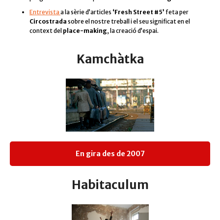
Entrevista
a la sèrie d’articles
‘Fresh Street #5’
feta per
Circostrada
sobre el nostre treball i el seu significat en el
context del
place-making
, la creació d’espai.
Kamchàtka
En gira des de 2007
Habitaculum