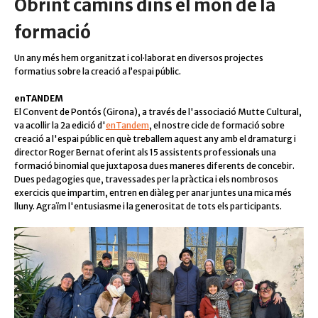
Obrint camins dins el món de la
formació
Un any més hem organitzat i col·laborat en diversos projectes
formatius sobre la creació a l’espai públic.
enTANDEM
El Convent de Pontós (Girona), a través de l'associació Mutte Cultural,
va acollir la 2a edició d'
enTandem
, el nostre cicle de formació sobre
creació a l'espai públic en què treballem aquest any amb el dramaturg i
director Roger Bernat oferint als 15 assistents professionals una
formació binomial que juxtaposa dues maneres diferents de concebir.
Dues pedagogies que, travessades per la pràctica i els nombrosos
exercicis que impartim, entren en diàleg per anar juntes una mica més
lluny. Agraïm l'entusiasme i la generositat de tots els participants.