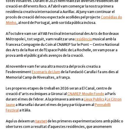
totes vosaltres. Durant el 2025 hem realitzat diverses residències de
creació en diferents llocs. A l’abril vam començar la nostra primera
residència creativa internacional a Aurillac. Al juny vam continuar el
procés de creació del nou espectacle acollides pel projecte
Comédias do
Minho
, al nord de
Portugal
, amb sortida pública inclosa.
A l’octubre vam ser al
FAB Festival International des Arts de Bordeaux
Métropole i, tot seguit, vam realitzar una
residència
musical
amb la
francesa
Compagnie du Coin
al CNAREP Sur le Pont – Centre National
des Arts de la Rue et de l’Espace Public de La Rochelle, on vam posar a
prova amb el públic gal els avenços de la creació.
Al novembre vam fer una altra mostra del procés creatiu a
l’esdeveniment
Escenaris de Llum
de la Fundació Carulla i fa uns dies al
Memorial Camp de Rivesaltes, a França.
Les properes etapes de treball en 2026 seran a El Canal, centre de
creació d'arts escèniques a Girona i al
CNAREP Moulin Fondo
a París
durant el mes de febrer. A la primavera anirem a
Lieux Publics
i
Le Citron
Jaune
a Marsella i durant el mes de juny participarem al
Pennabilli
Festival
a Itàlia.
Aquí us deixem un
tastet
de les primeres experimentacions amb públic o
obertures com a resultat d’aquestes residències, que anomenem