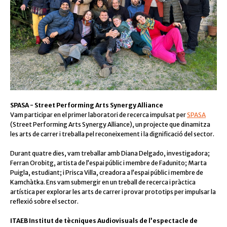
SPASA - Street Performing Arts Synergy Alliance
Vam participar en el primer laboratori de recerca impulsat per
SPASA
(Street Performing Arts Synergy Alliance), un projecte que dinamitza
les arts de carrer i treballa pel reconeixement i la dignificació del sector.
Durant quatre dies, vam treballar amb Diana Delgado, investigadora;
Ferran Orobitg, artista de l’espai públic i membre de Fadunito; Marta
Puigla, estudiant; i Prisca Villa, creadora a l’espai públic i membre de
Kamchàtka. Ens vam submergir en un treball de recerca i pràctica
artística per explorar les arts de carrer i provar prototips per impulsar la
reflexió sobre el sector.
ITAEB Institut de tècniques Audiovisuals de l’espectacle de