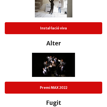
Instal·lació viva
Alter
Premi MAX 2022
Fugit