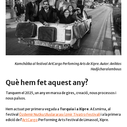
Kamchàtka al festival ArtCargo Perfoming Arts de Xipre. Autor: Aniktos
Hadjicharalambous
Què hem fet aquest any?
Tanquem el 2025, un any en marxa de gires, creació, nous processos i
nous països.
Hem actuat per primera vegada a
Turquia i a Xipre
. A Esmirna, al
festival
Özdemir Nutku Uluslararası İzmir Tiyatro Festivali
i a la primera
edició de l’
ArtCargo
Performing Arts Festival de Limassol, Xipre.