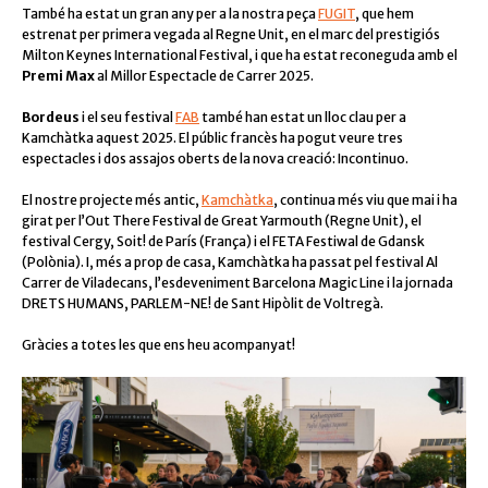
També ha estat un gran any per a la nostra peça
FUGIT
, que hem
estrenat per primera vegada al Regne Unit, en el marc del prestigiós
Milton Keynes International Festival
, i que ha estat reconeguda amb el
Premi Max
al Millor Espectacle de Carrer 2025.
Bordeus
i el seu festival
FAB
també han estat un lloc clau per a
Kamchàtka aquest 2025. El públic francès ha pogut veure tres
espectacles i dos assajos oberts de la nova creació: Incontinuo.
El nostre projecte més antic,
Kamchàtka
, continua més viu que mai i ha
girat per l’
Out There Festiva
l de Great Yarmouth (Regne Unit), el
festival
Cergy, Soit!
de París (França) i el
FETA Festiwal
de Gdansk
(Polònia). I, més a prop de casa,
Kamchàtka
ha passat pel festival Al
Carrer de Viladecans, l’esdeveniment Barcelona Magic Line i la jornada
DRETS HUMANS, PARLEM-NE!
de Sant Hipòlit de Voltregà.
Gràcies a totes les que ens heu acompanyat!