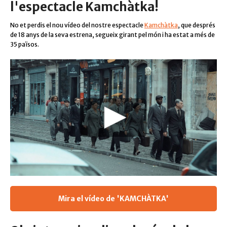
l'espectacle Kamchàtka!
No et perdis el nou vídeo del nostre espectacle
Kamchàtka
, que després
de 18 anys de la seva estrena, segueix girant pel món i ha estat a més de
35 països.
Mira el vídeo de 'KAMCHÀTKA'