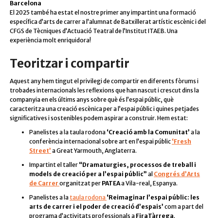
Barcelona
El 2025 també ha estat el nostre primer any impartint una formació
específica d’arts de carrer a l’alumnat de Batxillerat artístic escènic i del
CFGS de Tècniques d’Actuació Teatral de l’Institut ITAEB. Una
experiència molt enriquidora!
Teoritzar i compartir
Aquest any hem tingut el privilegi de compartir en diferents fòrums i
trobades internacionals les reflexions que han nascut i crescut dins la
companyia en els últims anys sobre què és l’espai públic, què
caracteritza una creació escènica per a l’espai públic i quines petjades
significatives i sostenibles podem aspirar a construir. Hem estat:
Panelistes a la taula rodona
‘Creació amb la Comunitat’
a la
conferència internacional sobre art en l’espai públic
‘Fresh
Street’
a Great Yarmouth, Anglaterra.
Impartint el taller
“Dramaturgies, processos de treball i
models de creació per a l’espai públic”
al
Congrés d’Arts
de Carrer
organitzat per
PATEA
a Vila-real, Espanya.
Panelistes a la
taula rodona
‘Reimaginar l’espai públic: les
arts de carrer i el poder de creació d’espais’
com a part del
programa d’activitats professionals a
FiraTàrrega
.