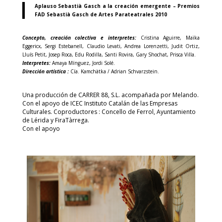
Aplauso Sebastià Gasch a la creación emergente – Premios
FAD Sebastià Gasch de Artes Parateatrales 2010
Concepto, creación colectiva e interpretes:
Cristina Aguirre, Maïka
Eggericx, Sergi Estebanell, Claudio Levati, Andrea Lorenzetti, Judit Ortiz,
Lluís Petit, Josep Roca, Edu Rodilla, Santi Rovira, Gary Shochat, Prisca Villa.
Interpretes:
Amaya Mínguez, Jordi Solé.
Dirección artística :
Cía. Kamchàtka / Adrian Schvarzstein.
Una producción de CARRER 88, S.L. acompañada por Melando.
Con el apoyo de ICEC Instituto Catalán de las Empresas
Culturales. Coproductores : Concello de Ferrol, Ayuntamiento
de Lérida y FiraTàrrega.
Con el apoyo