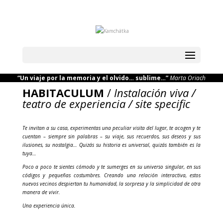
“Un viaje por la memoria y el olvido… sublime…”
Marta Oriach
HABITACULUM
/
Instalación viva /
teatro de experiencia / site specific
Te invitan a su casa, experimentas una peculiar visita del lugar, te acogen y te
cuentan – siempre sin palabras – su viaje, sus recuerdos, sus deseos y sus
ilusiones, su nostalgia… Quizás su historia es universal, quizás también es la
tuya…
Poco a poco te sientes cómodo y te sumerges en su universo singular, en sus
códigos y pequeñas costumbres. Creando una relación interactiva, estos
nuevos vecinos despiertan tu humanidad, la sorpresa y la simplicidad de otra
manera de vivir.
Una experiencia única.