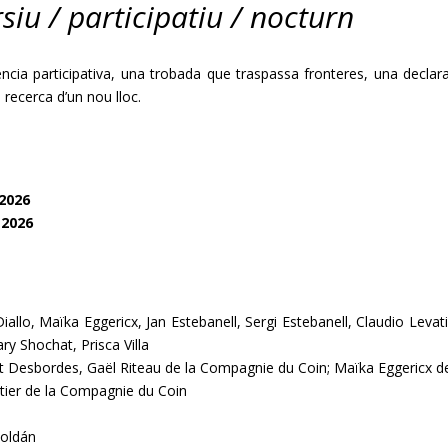
iu / participatiu / nocturn
ia participativa, una trobada que traspassa fronteres, una declar
 recerca d’un nou lloc.
 2026
 2026
llo, Maïka Eggericx, Jan Estebanell, Sergi Estebanell, Claudio Levati, 
ry Shochat, Prisca Villa
t Desbordes, Gaël Riteau de la Compagnie du Coin; Maïka Eggericx d
ier de la Compagnie du Coin
Roldán