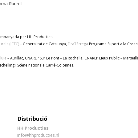
ma Raurell
companyada per HH Producties.
urals (ICEC)
– Generalitat de Catalunya,
FiraTàrrega
Programa Suport a la Creac
luie
– Aurillac, CNAREP Sur Le Pont – La Rochelle, CNAREP Lieux Public – Marseil
Terschelling i Scène nationale Carré-Colonnes.
Distribució
HH Producties
info@hhproducties.nl