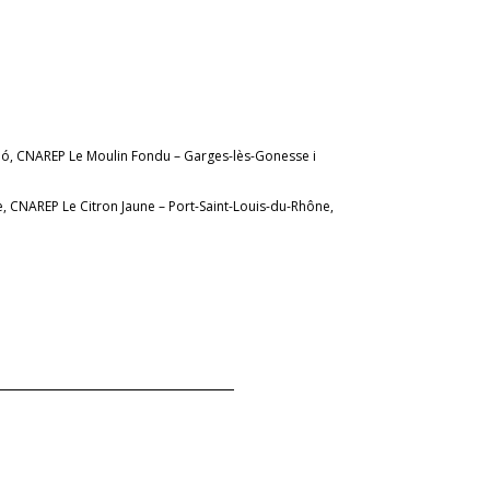
ió, CNAREP Le Moulin Fondu – Garges-lès-Gonesse i
le, CNAREP Le Citron Jaune – Port-Saint-Louis-du-Rhône,