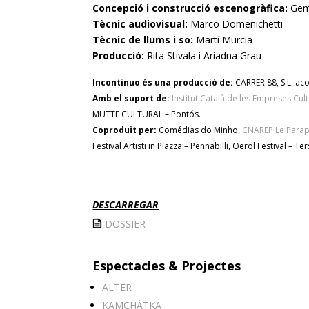
Concepció i construcció escenogràfica:
Gem
Tècnic audiovisual:
Marco Domenichetti
Tècnic de llums i so:
Martí Murcia
Producció:
Rita Stivala i Ariadna Grau
Incontinuo és una producció de:
CARRER 88, S.L. a
Amb el suport de:
Institut Català de les Empreses Cult
MUTTE CULTURAL – Pontós.
Coproduït per:
Comédias do Minho,
CNAREP Le Parap
Festival Artisti in Piazza – Pennabilli, Oerol Festival – 
DESCARREGAR
DOSSIER
Espectacles & Projectes
ALTER
KAMCHÀTKA