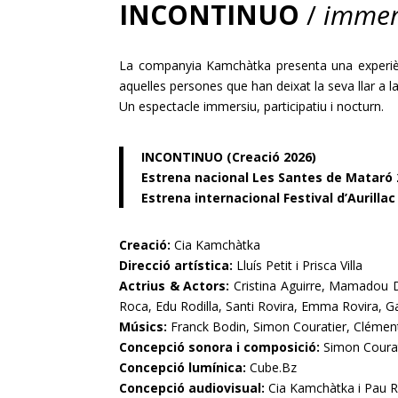
INCONTINUO
/
immers
La companyia Kamchàtka presenta una experiènc
aquelles persones que han deixat la seva llar a la
Un espectacle immersiu, participatiu i nocturn.
INCONTINUO (Creació 2026)
Estrena nacional Les Santes de Mataró
Estrena internacional Festival d’Aurillac
Creació:
Cia Kamchàtka
Direcció artística:
Lluís Petit i Prisca Villa
Actrius & Actors:
Cristina Aguirre, Mamadou Dia
Roca, Edu Rodilla, Santi Rovira, Emma Rovira, Ga
Músics:
Franck Bodin, Simon Couratier, Clémen
Concepció sonora i composició:
Simon Courat
Concepció lumínica:
Cube.Bz
Concepció audiovisual:
Cia Kamchàtka i Pau 